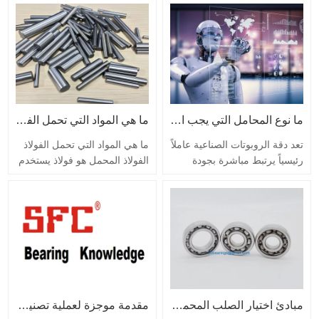
المجالات، مثل الطيران والفضاء
إلى Ac3 أو Acm أو أعلى (30-
والملاحة والبترول والكيماويات
50 درجة مئوية)، والاحتفاظ بها
والسيارات والمعدات الإلكترونية
لفترة من الوقت، ثم تبريدها في
والمعادن والطاقة والمنسوجات
الهواء بمعدل تبريد أسرع قليلاً
والمضخات والمعدات الطبية
من التلدين. والفرق الرئيسي بين
والبحث العلمي والدفاع الوطني
تحمل الصلب والتطبيع هو أن
والعسكري. . أصبحت مزايا
التطبيع هو حالة تشوه التلدين
استخدام محامل السيراميك
الكامل،…
ما نوع المحامل التي يجب اختيارها في مجال الروبوتات الصناعية؟
ما هي المواد التي تحمل الفولاذ？
في…
تعد دقة الروبوتات الصناعية عاملاً
ما هي المواد التي تحمل الفولاذ
رئيسياً يرتبط مباشرة بجودة
الفولاذ المحمل هو فولاذ يستخدم
المنتج وكفاءة الإنتاج. تعتبر
لتصنيع الكرات والبكرات وحلقات
المحامل عاملاً مهمًا يؤثر على
المحمل. يتميز الفولاذ المحمل
دقة الروبوتات الصناعية، ويجب
بصلابة عالية وموحدة، ومقاومة
أن تتمتع محامل الروبوتات
التآكل، وحدود مرونة عالية. يتم
الصناعية بعمر طويل وصلابة
وضع متطلبات صارمة على توحيد
عالية واحتكاك منخفض. ولذلك،
التركيب الكيميائي، والمحتوى
عند اختيار الروبوتات الصناعية، لا
وتوزيع الشوائب غير المعدنية،
ينبغي فقط النظر في حملها
وتوزيع الكربيدات في الفولاذ…
الديناميكي…
مبادئ اختيار الصلب المحمل المتداول
مقدمة موجزة لعملية تصنيع المكونات الحاملة