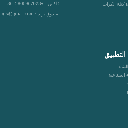
فاكس：
+8615806967023
 كتلة الكرات
صندوق بريد：
rings@gmail.com
التطبيق
لبناء
ة الصناعية