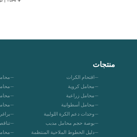
منتجات
اقتحام الكرات
محامل
محامل كروية
محامل
محامل زراعية
محامل
محامل أسطوانية
محامل
وحدات دعم الكرة اللولبية
براغي
بوصة حجم محامل مدبب
تناقص
دليل الخطوط الملاحية المنتظمة
محامل