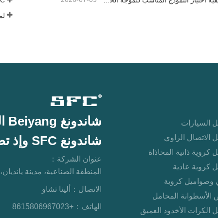
TBAI | كيفية اختيار النموذج المناسب للموجه الخطي؟
شاندونغ Beiyang التجارة الدولية المحدودة
 السيارات
 الاتصال الزاوي
شاندونغ SFC وإذ تضع المحدودة
 كروية ذاتية المحاذاة
عنوان الشركة：
 كروية عادية
المنطقة الصناعية، مدينة يانديان،
 وصواميل كروية
الاتصال：
ألينا تشاو
 الأسطوانة المحامل
الهاتف：
+8615806967023
 الكرات الأخدود العميق