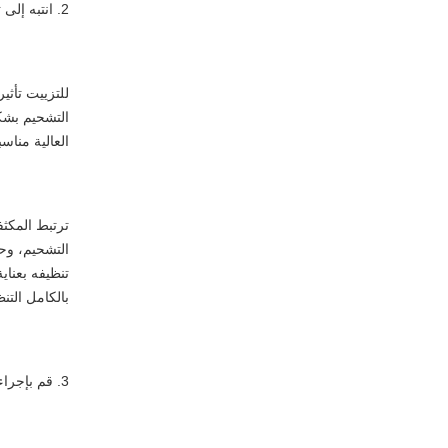
2. انتبه إلى تأثير التشحيم على أداء المحامل الخطية
للتزييت تأث
التشحيم بشك
العالية مناس
ترتبط المكث
التشحيم، وح
تنظيفه بعناي
بالكامل التنظ
3. قم بإجراء تعديلات معقولة