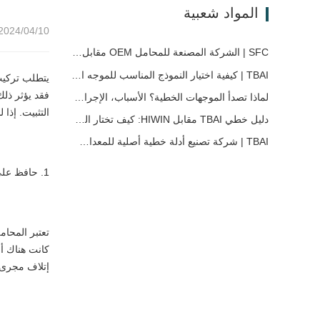
المواد شعبية
2024/04/10 11:08
SFC | الشركة المصنعة للمحامل OEM مقابل شركة التجارة
TBAI | كيفية اختيار النموذج المناسب للموجه الخطي؟
يتطلب تركيب
فقد يؤثر ذلك
لماذا تصدأ الموجهات الخطية؟ الأسباب، الإجراءات الوقائية، وتوصيات الصيانة
التثبيت. إذا
دليل خطي TBAI مقابل HIWIN: كيف تختار الحل المناسب لدليل الخطي لجهازك؟
TBAI | شركة تصنيع أدلة خطية أصلية للمعدات الصناعية – توسع TBAI حلول الحركة الخطية المخصصة
1. حافظ على بيئة التثبيت نظيفة
تعتبر المحام
كانت هناك أج
إتلاف مجرى 