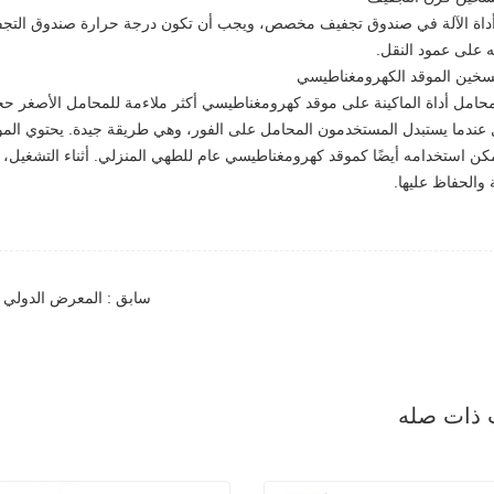
اة الآلة في صندوق تجفيف مخصص، ويجب أن تكون درجة حرارة صندوق التجفيف
 على عمود النقل.
حامل أداة الماكينة على موقد كهرومغناطيسي أكثر ملاءمة للمحامل الأصغر حجم
ل عندما يستبدل المستخدمون المحامل على الفور، وهي طريقة جيدة. يحتوي الم
كن استخدامه أيضًا كموقد كهرومغناطيسي عام للطهي المنزلي. أثناء التشغيل، ي
 والحفاظ عليها.
سابق : المعرض الدولي ال
 ذات صله