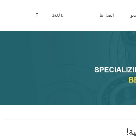
يو
اتصل بنا
لغة
ة!