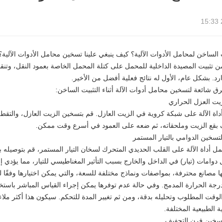
ت الساخن لمحامل الأدوات الآلية؟ كيف ينبغي علينا تسخين محامل الأدوات الآلية؟
تثبيت المصيدة الداخلية للمحمل على كتلة المحمل الخاصة بعمود النقل، وتنقسم
ارد. بشكل عام، الأول له نتائج فعلية أفضل من الأخير.
ق شائعة لتسخين محامل أدوات الآلة أثناء التثبيت الساخن:
اة الآلة على شبكة كروية في الزيت العازل. قم بتسخين الزيت العازل، والت
ف بقع الزيت وملحقاته، ثم ضعه على العمود في أسرع وقت ممكن.
ل أداة الآلة على القلب الحديدي المتحرك لسخان التيار المستمر، قم بتوصيله 
 دوامات (تيار) في الداخل والخارج بسبب التأثير المغناطيسي للتيار، مما يؤدي إ
ها مصانع محترفة، بمواصفات ونماذج مختلفة للسعة، والتي يمكن اختيارها وفقً
رجة الحرارة المدمج. وفي حالة عدم توفرها يمكن إجراء القياس المباشر باستخد
لوقت المطلوب وتحليله بدقة، ومن ثم تغيير المدة للتحكم. سيكون هذا أكثر مل
ية الطبيعية المختلفة.