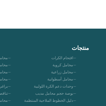
منتجات
اقتحام الكرات
محامل
محامل كروية
محامل
محامل زراعية
محامل
محامل أسطوانية
محامل
وحدات دعم الكرة اللولبية
براغي
بوصة حجم محامل مدبب
تناقص
دليل الخطوط الملاحية المنتظمة
محامل