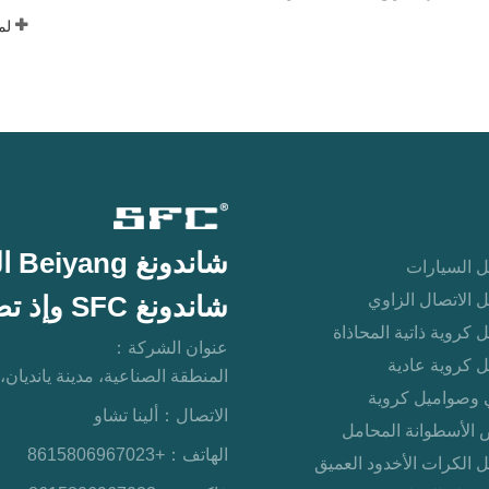
شاندونغ Beiyang التجارة الدولية المحدودة
 السيارات
 الاتصال الزاوي
شاندونغ SFC وإذ تضع المحدودة
 كروية ذاتية المحاذاة
عنوان الشركة：
 كروية عادية
المنطقة الصناعية، مدينة يانديان،
 وصواميل كروية
الاتصال：
ألينا تشاو
 الأسطوانة المحامل
الهاتف：
+8615806967023
 الكرات الأخدود العميق