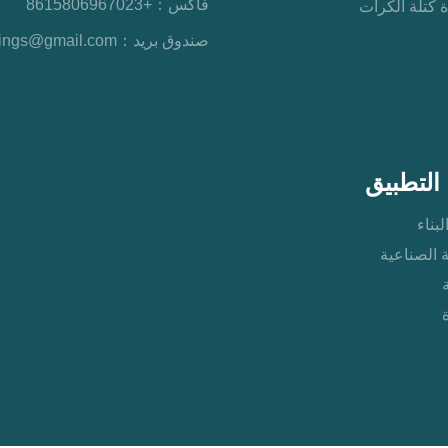
فاكس：
+8615806967023
 كتلة الكرات
صندوق بريد：
rings@gmail.com
التطبيق
لبناء
ة الصناعية