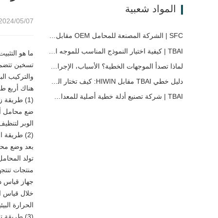
المواد شعبية
2024/05/07 15:33
SFC | الشركة المصنعة للمحامل OEM مقابل شركة التجارة
TBAI | كيفية اختيار النموذج المناسب للموجه الخطي؟
ما هو التثبي
تسخين تتضمن 
لماذا تصدأ الموجهات الخطية؟ الأسباب، الإجراءات الوقائية، وتوصيات الصيانة
والتركيب الب
دليل خطي TBAI مقابل HIWIN: كيف تختار الحل المناسب لدليل الخطي لجهازك؟
هناك أربع طر
TBAI | شركة تصنيع أدلة خطية أصلية للمعدات الصناعية – توسع TBAI حلول الحركة الخطية المخصصة
(1) طريقة زيت العزل الحراري
ضع محامل أد
الوبر لتنظي
(2) طريقة التسخين الدوامي بالتيار المستمر
بعد وضع محم
تولد المحامل
منتجات تنتج
جهاز قياس د
خلال قياس ا
الحرارة البيئ
(3) طريقة تسخين فرن التجفيف