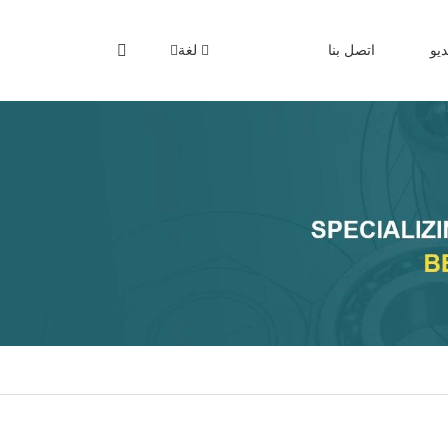
يو
اتصل بنا
لغة