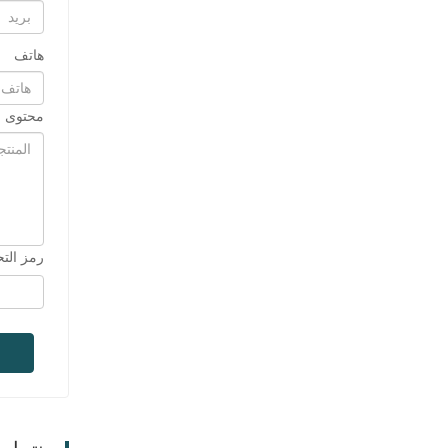
هاتف
محتوى ا
رمز الت