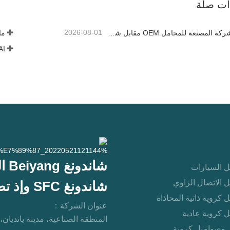
ذات صلة
2026-08-01
SFC | الشركة المصنعة للمحامل OEM مقابل شركة التجارة
شاندونغ Beiyang التجارة الدولية المحدودة
 السيارات
 الاتصال الزاوي
شاندونغ SFC وإذ تضع المحدودة
 كروية ذاتية المحاذاة
عنوان الشركة：
 كروية عادية
المنطقة الصناعية، مدينة يانديان،
 وصواميل كروية