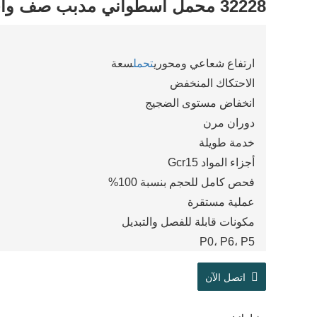
32228 محمل أسطواني مدبب صف واحد
ارتفاع شعاعي ومحوري
تحمل
سعة
الاحتكاك المنخفض
انخفاض مستوى الضجيج
دوران مرن
خدمة طويلة
أجزاء المواد Gcr15
فحص كامل للحجم بنسبة 100%
عملية مستقرة
مكونات قابلة للفصل والتبديل
P0، P6، P5
اتصل الآن