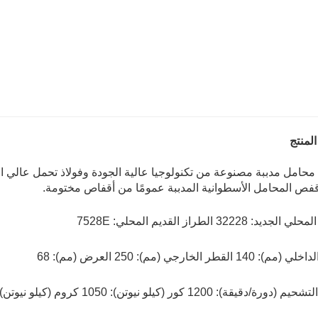
لمنتج
32228 محامل مدببة مصنوعة من تكنولوجيا عالية الجودة وفولاذ تحمل عا
فص المحامل الأسطوانية المدببة عمومًا من أقفاص مختومة.
ديد: 32228 الطراز القديم المحلي: 7528E
14 القطر الخارجي (مم): 250 العرض (مم): 68
/دقيقة): 1200 كور (كيلو نيوتن): 1050 كروم (كيلو نيوتن): 645