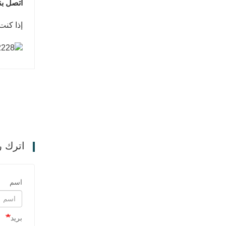
اتصل بن
دليل خطي مطلي بالكروم
اتصل الآن
إذا كنت تجد 32228 محامل مدببة، فيرجى الاتصا
اترك ر
اسم
بريد