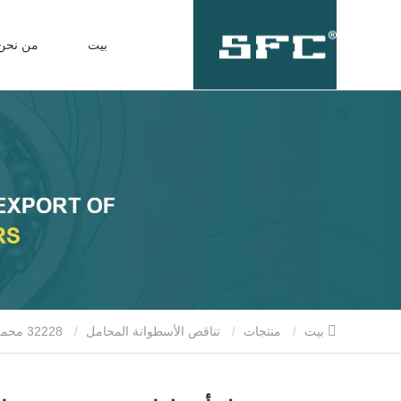
بيت
من نحن
بيت
منتجات
تناقص الأسطوانة المحامل
32228 محمل أسطواني مدبب صف واحد