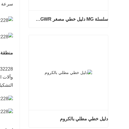
سرعة تزييت 
سلسلة MG دليل خطي مصغر MGNR MGWR تصنيع
سلسلة MG دليل خطي مصغر MGNR MGWR تصنيع
اتصل الآن
منطقة 
32228 محامل مدببة
وآلات ا
التشكيل
دليل خطي مطلي بالكروم