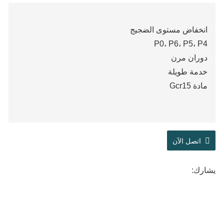
انخفاض مستوى الضجيج
P0، P6، P5، P4
دوران مرن
خدمة طويلة
مادة Gcr15
اتصل الآن
يشارك: