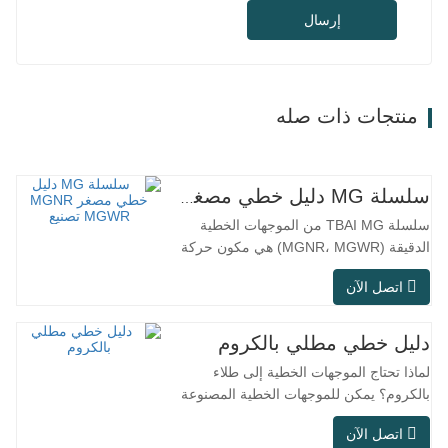
إرسال
منتجات ذات صله
سلسلة MG دليل خطي مصغر MGNR MGWR تصنيع
سلسلة TBAI MG من الموجهات الخطية
الدقيقة (MGNR، MGWR) هي مكون حركة
خطية عالي الأداء مصمم خصيصًا للمعدات
اتصل الآن
الصغيرة الدقيقة. تتميز ببنية مدمجة، وتشغيل
سلس، ودقة تحديد موضع عالية، ومساحة
تركيب صغيرة. تم تصميم MGNR بهيكل ضيق
دليل خطي مطلي بالكروم
ومناسب للمعدات الدقيقة التي تتطلب
لماذا تحتاج الموجهات الخطية إلى طلاء
مساحة تركيب عالية؛ بينما تعتمد MGWR
بالكروم؟ يمكن للموجهات الخطية المصنوعة
تصميم سكة…
من الفولاذ العادي تلبية الاحتياجات التشغيلية
اتصل الآن
الأساسية في البيئات الجافة الداخلية