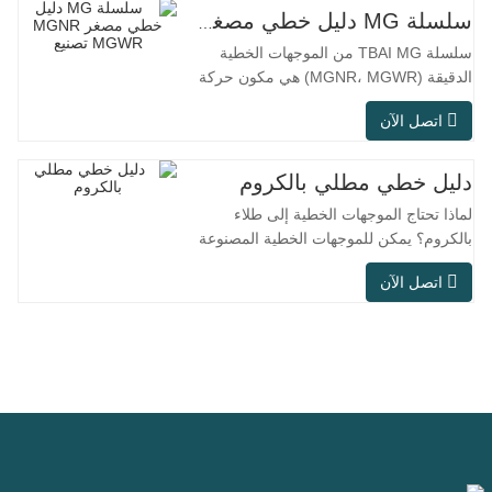
سلسلة MG دليل خطي مصغر MGNR MGWR تصنيع
سلسلة TBAI MG من الموجهات الخطية
الدقيقة (MGNR، MGWR) هي مكون حركة
خطية عالي الأداء مصمم خصيصًا للمعدات
اتصل الآن
الصغيرة الدقيقة. تتميز ببنية مدمجة، وتشغيل
سلس، ودقة تحديد موضع عالية، ومساحة
تركيب صغيرة. تم تصميم MGNR بهيكل ضيق
دليل خطي مطلي بالكروم
ومناسب للمعدات الدقيقة التي تتطلب
لماذا تحتاج الموجهات الخطية إلى طلاء
مساحة تركيب عالية؛ بينما تعتمد MGWR
بالكروم؟ يمكن للموجهات الخطية المصنوعة
تصميم سكة
من الفولاذ العادي تلبية الاحتياجات التشغيلية
اتصل الآن
الأساسية في البيئات الجافة الداخلية
التقليدية، ولكن في سيناريوهات الاستخدام
العملي مثل معدات الأتمتة، وآلات الأدوات
الدقيقة، والمعدات الخارجية، وورش المعالجة
الرطبة، وظروف العمل