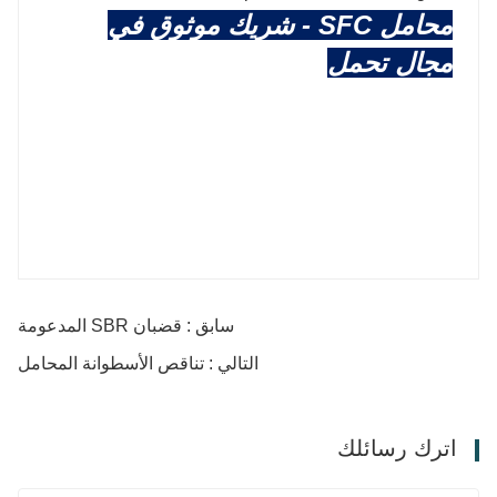
محامل SFC - شريك موثوق في
مجال تحمل
سابق : قضبان SBR المدعومة
التالي : تناقص الأسطوانة المحامل
اترك رسائلك