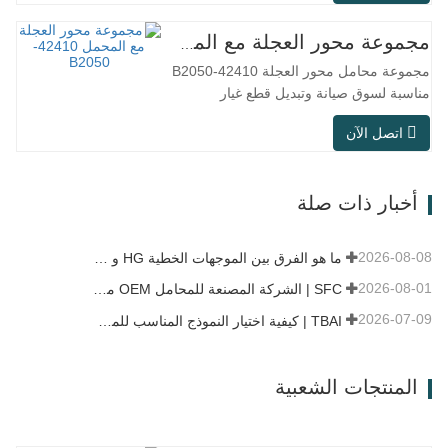
التقليدية، ولكن في سيناريوهات الاستخدام
العملي مثل معدات الأتمتة، وآلات الأدوات
مجموعة محور العجلة مع المحمل 42410-B2050
الدقيقة، والمعدات الخارجية، وورش المعالجة
مجموعة محامل محور العجلة 42410-B2050
الرطبة، وظروف العمل…
مناسبة لسوق صيانة وتبديل قطع غيار
السيارات بعد البيع، وتلبي متطلبات الاستخدام
اتصل الآن
في التنقل اليومي، والقيادة لمسافات طويلة،
وظروف الطرق داخل المدن. رقم SFC رقم
القطعة الأصلية (OEM). لا.آخرون. تطبيق
أخبار ذات صلة
513104 F2AC-2B633AA BR930060 دبليو
إتش-882…
2026-08-08
ما هو الفرق بين الموجهات الخطية HG و EG و MG؟
2026-08-01
SFC | الشركة المصنعة للمحامل OEM مقابل شركة التجارة
2026-07-09
TBAI | كيفية اختيار النموذج المناسب للموجه الخطي؟
المنتجات الشعبية