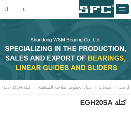
بيت
منتجات
دليل الخطوط الملاحية المنتظمة
كتلة EGH20SA
كتلة EGH20SA