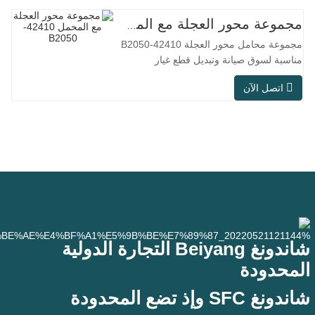
التقليدية، ولكن في سيناريوهات الاستخدام
العملي مثل معدات الأتمتة، وآلات الأدوات
مجموعة محور العجلة مع المحمل 42410-B2050
الدقيقة، والمعدات الخارجية، وورش المعالجة
مجموعة محامل محور العجلة 42410-B2050
الرطبة، وظروف العمل
مناسبة لسوق صيانة وتبديل قطع غيار
السيارات بعد البيع، وتلبي متطلبات الاستخدام
اتصل الآن
في التنقل اليومي، والقيادة لمسافات طويلة،
وظروف الطرق داخل المدن. رقم SFC رقم
القطعة الأصلية (OEM). لا.آخرون. تطبيق
513104 F2AC-2B633AA BR930060 دبليو
إتش-882
شاندونغ Beiyang التجارة الدولية
المحدودة
شاندونغ SFC وإذ تضع المحدودة