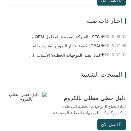
اتصل الآن
متكاملة تجمع بين المحامل والشفاه وهيكل
التركيب. بالمقارنة مع الهيكل المنفصل
التقليدي، يتميز هذا التصميم بسهولة التركيب
أخبار ذات صلة
وسرعة الصيانة، كما أنه مناسب للصيانة
والاستبدال والتركيب على دفعات…
2026-08-01
SFC | الشركة المصنعة للمحامل OEM مقابل شركة التجارة
2026-07-09
TBAI | كيفية اختيار النموذج المناسب للموجه الخطي؟
2026-07-01
لماذا تصدأ الموجهات الخطية؟ الأسباب، الإجراءات الوقائية، وتوصيات الصيانة
المنتجات الشعبية
دليل خطي مطلي بالكروم
لماذا تحتاج الموجهات الخطية إلى طلاء
بالكروم؟ يمكن للموجهات الخطية المصنوعة
من الفولاذ العادي تلبية الاحتياجات التشغيلية
اتصل الآن
الأساسية في البيئات الجافة الداخلية