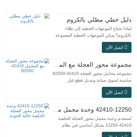
دليل خطي مطلي بالكروم
لماذا تحتاج الموجهات الخطية إلى طلاء
بالكروم؟ يمكن للموجهات الخطية المصنوعة
من الفولاذ العادي تلبية الاحتياجات التشغيلية
اتصل الآن
الأساسية في البيئات الجافة الداخلية
التقليدية، ولكن في سيناريوهات الاستخدام
العملي مثل معدات الأتمتة، وآلات الأدوات
مجموعة محور العجلة مع المحمل 42410-B2050
الدقيقة، والمعدات الخارجية، وورش المعالجة
مجموعة محامل محور العجلة 42410-B2050
الرطبة، وظروف العمل…
مناسبة لسوق صيانة وتبديل قطع غيار
السيارات بعد البيع، وتلبي متطلبات الاستخدام
اتصل الآن
في التنقل اليومي، والقيادة لمسافات طويلة،
وظروف الطرق داخل المدن. رقم SFC رقم
القطعة الأصلية (OEM). لا.آخرون. تطبيق
42410-12250 وحدة محمل محور العجلة الخلفية عالية الجودة
513104 F2AC-2B633AA BR930060 دبليو
تُستخدم وحدة محمل محور العجلة الخلفية
إتش-882…
42410-12250 بشكل أساسي في نظام
المحور الخلفي للسيارات اليابانية، وهي وحدة