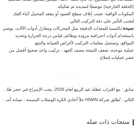
(الحلقة الخارجية) موضعيًا لتمديده ثم تفكيكه.
المكونات الواقية: تجنب إتلاف سطح العمود أو مقعد المحمل أثناء الفك
لتجنب التأثير على دقة التركيب التالي.
نصيحة:
بالنسبة للمعدات الدقيقة مثل المحركات ومغازل أدوات الآلات، يوصى
باستخدام أدوات احترافية مزودة بوظائف قياس درجة الحرارة وتحديد
المواقع، وتسجيل معلمات التركيب لأغراض الصيانة والتتبع.
عملية موحدة، ضعف النتيجة بنصف الجهد - تركيب واحد صحيح أفضل من
عشر عمليات إصلاح.
سابق : مع اقتراب عطلة عيد الربيع لعام 2026، يجب الإسراع في حجز طلبات التجارة الخارجية للمحامل! لا تفوتوا هذه الفترة الذهبية للتخزين قبل العطلة.
التالي : تُطلق شركة HIWIN حلاً أحادي الكرة للوصلات المسننة - صيانة أسهل ومعدات أكثر موثوقية
منتجات ذات صله