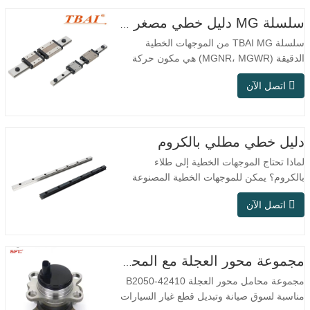
سلسلة MG دليل خطي مصغر MGNR MGWR تصنيع
سلسلة TBAI MG من الموجهات الخطية
الدقيقة (MGNR، MGWR) هي مكون حركة
خطية عالي الأداء مصمم خصيصًا للمعدات
اتصل الآن
الصغيرة الدقيقة. تتميز ببنية مدمجة، وتشغيل
سلس، ودقة تحديد موضع عالية، ومساحة
تركيب صغيرة. تم تصميم MGNR بهيكل ضيق
ومناسب للمعدات الدقيقة التي تتطلب مساحة
دليل خطي مطلي بالكروم
تركيب عالية؛ بينما تعتمد MGWR تصميم
لماذا تحتاج الموجهات الخطية إلى طلاء
سكة…
بالكروم؟ يمكن للموجهات الخطية المصنوعة
من الفولاذ العادي تلبية الاحتياجات التشغيلية
اتصل الآن
الأساسية في البيئات الجافة الداخلية التقليدية،
ولكن في سيناريوهات الاستخدام العملي مثل
معدات الأتمتة، وآلات الأدوات الدقيقة،
والمعدات الخارجية، وورش المعالجة الرطبة،
مجموعة محور العجلة مع المحمل 42410-B2050
وظروف العمل…
مجموعة محامل محور العجلة 42410-B2050
مناسبة لسوق صيانة وتبديل قطع غيار السيارات