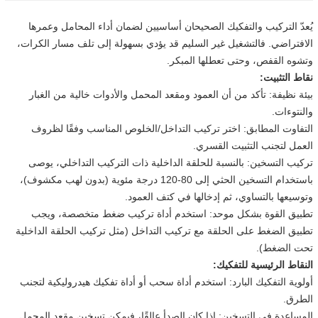
يُعدّ التركيب والتفكيك الصحيحان أساسيين لضمان أداء المحامل وعمرها
الافتراضي. فالتشغيل غير السليم قد يؤدي بسهولة إلى تلف مسار الكرات،
وتشوه القفص، وحتى تعطلها المبكر.
نقاط التثبيت:
بيئة نظيفة: تأكد من أن العمود ومقعد المحمل والأدوات خالية من الغبار
والنتوءات.
التفاوت المطابق: اختر تركيب التداخل/الخلوص المناسب وفقًا لظروف
العمل لتجنب التثبيت القسري.
تركيب التسخين: بالنسبة للحلقة الداخلية ذات التركيب التداخلي، يوصى
باستخدام التسخين الحثي إلى 80-120 درجة مئوية (بدون لهب مكشوف)،
وتوسيعها بالتساوي، ثم إدخالها في كتف العمود.
تطبيق القوة بشكل موحد: استخدم أداة تركيب ضغط متخصصة، ويجب
تطبيق الضغط على الحلقة مع تركيب التداخل (مثل تركيب الحلقة الداخلية
تحت الضغط).
النقاط الرئيسية للتفكيك:
أولوية التفكيك البارد: استخدم أداة سحب أو أداة تفكيك هيدروليكية لتجنب
الطرق.
المساعدة في التسخين: إذا كان الصدأ عالقًا، فيمكن تسخين مقعد المحمل