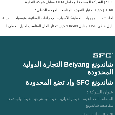
SFC | الشركة المصنعة للمحامل OEM مقابل شركة التجارة
TBAI | كيفية اختيار النموذج المناسب للموجه الخطي؟
لماذا تصدأ الموجهات الخطية؟ الأسباب، الإجراءات الوقائية، وتوصيات الصيانة
دليل خطي TBAI مقابل HIWIN: كيف تختار الحل المناسب لدليل الخطي لجهازك؟
شاندونغ Beiyang التجارة الدولية
المحدودة
شاندونغ SFC وإذ تضع المحدودة
عنوان الشركة：
المنطقة الصناعية، مدينة يانديان، مدينة لينتشينغ، مدينة لياوتشنغ،
مقاطعة شاندونغ
الاتصال：
ألينا تشاو