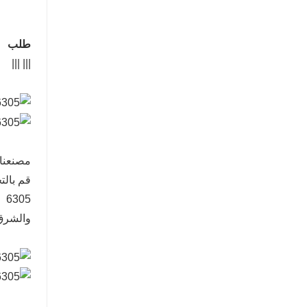
طلب
||| |||
05
والشرق