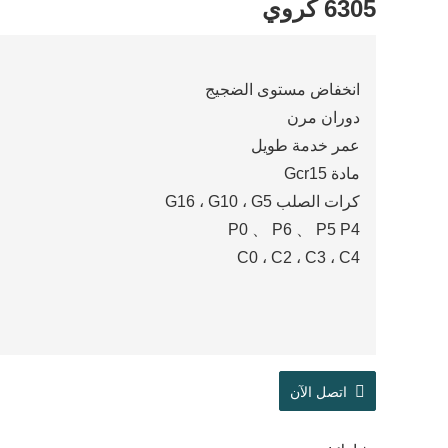
6305 كروي
انخفاض مستوى الضجيج
دوران مرن
عمر خدمة طويل
مادة Gcr15
كرات الصلب G16 ، G10 ، G5
P0 、 P6 、 P5 P4
C0 ، C2 ، C3 ، C4
اتصل الآن