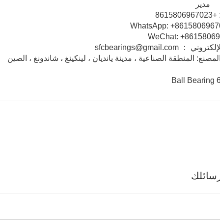
دير
86158
WeChat: +8615806
ني ： sfcbearings@gmail.com
لمصنع: المنطقة الصناعية ، مدينة يانديان ، لينكينغ ، شاندونغ ، الصين
سائلك