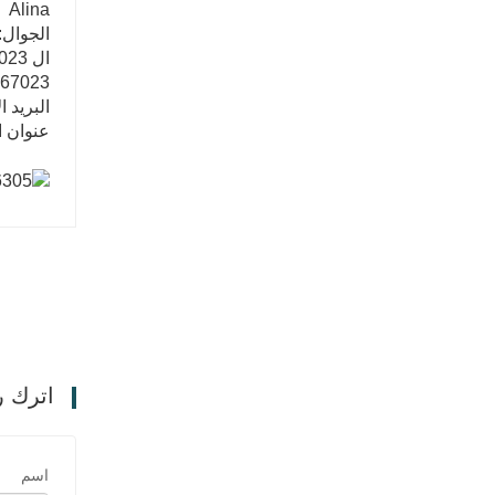
Alina
م
الجوال: +06967023
ال WhatsApp: +8615806967023
967023
البريد الإلكترو
عنوان ا
اترك ر
اسم