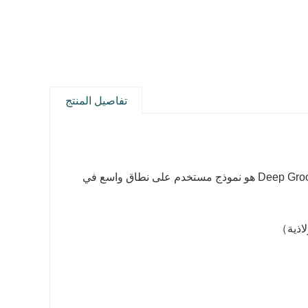
تفاصيل المنتج
6305 اضعا الكرة ينتمي إلى سلسلة Deep Groove Ball Bearing ، 6305 Ball Bearing هو نموذج مستخدم على نطاق واسع في