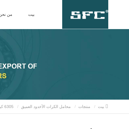
بيت
من نحن
بيت
منتجات
محامل الكرات الأخدود العميق
6305 كروي