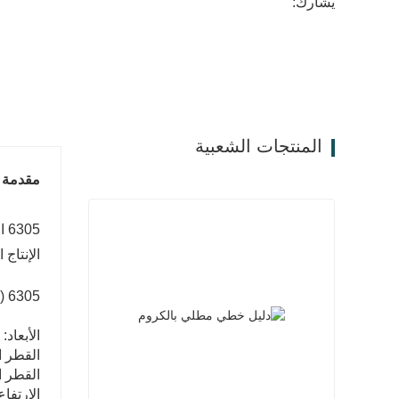
يشارك:
المنتجات الشعبية
مقدمة ا
الإنتاج
6305 (النوع المفتوح） ， 6305-2RS （أختام مطاطية) 6305ZZ （أختام فولاذية）
الأبعاد:
القطر الد
القطر الخ
الارتفاع - 17