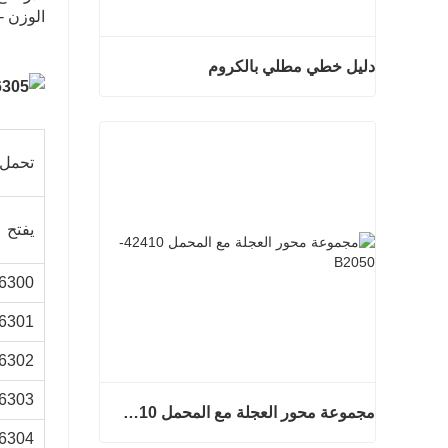
الوزن - 0.232 كج
دليل خطي مطلي بالكروم
دليل خطي مطلي بالكروم
اتصل الآن
تحمل 
يفتح
6300
6301
6302
6303
مجموعة محور العجلة مع المحمل 42410-B2050
6304