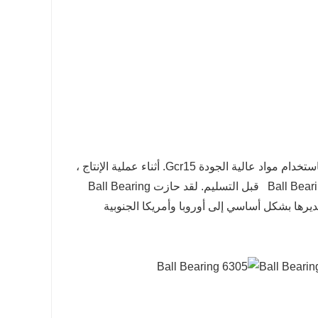
مصنعنا متخصص في إنتاج كروي 6305. لدينا معدات طحن وتجميع متطورة ، باستخدام مواد عالية الجودة Gcr15. أثناء عملية الإنتاج ،
قم بالتحكم الصارم في معايير الجودة لكل رابط للتأكد من اختبار كل 6305 Ball Bearing قبل التسليم. لقد حازت Ball Bearing
ديرها بشكل أساسي إلى أوروبا وأمريكا الجنوبية