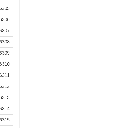
مجموعة محور العجلة مع المحمل 42410-B2050
6305
اتصل الآن
6306
6307
6308
6309
6310
6311
6312
6313
6314
6315