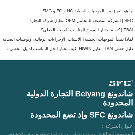
ما هو الفرق بين الموجهات الخطية HG و EG و MG؟
SFC | الشركة المصنعة للمحامل OEM مقابل شركة التجارة
TBAI | كيفية اختيار النموذج المناسب للموجه الخطي؟
لماذا تصدأ الموجهات الخطية؟ الأسباب، الإجراءات الوقائية، وتوصيات الصيانة
دليل خطي TBAI مقابل HIWIN: كيف تختار الحل المناسب لدليل الخطي لجهازك؟
شاندونغ Beiyang التجارة الدولية
المحدودة
شاندونغ SFC وإذ تضع المحدودة
عنوان الشركة：
المنطقة الصناعية، مدينة يانديان، مدينة لينتشينغ، مدينة لياوتشنغ،