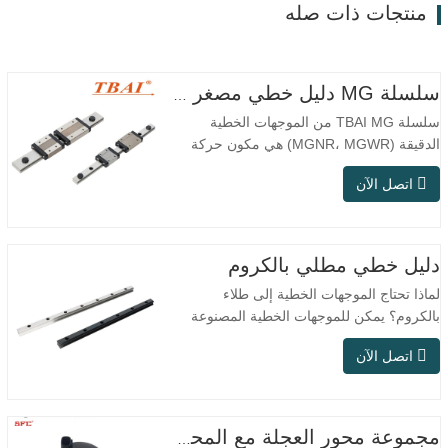
منتجات ذات صله
سلسلة MG دليل خطي مصغر MGNR MGWR تصنيع
سلسلة TBAI MG من الموجهات الخطية
الدقيقة (MGNR، MGWR) هي مكون حركة
خطية عالي الأداء مصمم خصيصًا للمعدات
اتصل الآن
الصغيرة الدقيقة. تتميز ببنية مدمجة، وتشغيل
سلس، ودقة تحديد موضع عالية، ومساحة
تركيب صغيرة. تم تصميم MGNR بهيكل ضيق
ومناسب للمعدات الدقيقة التي تتطلب مساحة
دليل خطي مطلي بالكروم
تركيب عالية؛ بينما تعتمد MGWR تصميم
لماذا تحتاج الموجهات الخطية إلى طلاء
سكة…
بالكروم؟ يمكن للموجهات الخطية المصنوعة
من الفولاذ العادي تلبية الاحتياجات التشغيلية
اتصل الآن
الأساسية في البيئات الجافة الداخلية التقليدية،
ولكن في سيناريوهات الاستخدام العملي مثل
معدات الأتمتة، وآلات الأدوات الدقيقة،
والمعدات الخارجية، وورش المعالجة الرطبة،
مجموعة محور العجلة مع المحمل 42410-B2050