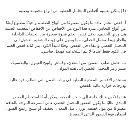
(1) يمكن تقسيم أقفاص المحامل الخطية إلى أنواع مختومة وصلبة:
أ. قفص الختم: عادة ما يكون مصنوعًا من ألواح الصلب، وأحيانًا مصنوع أيضًا
من ألواح النحاس. ميزة هذا النوع من الأقفاص عن الأقفاص المعدنية الصلبة
هي وزنها الخفيف. يحتل قفص الختم فجوة صغيرة بين الحلقات الداخلية
والخارجية للمحمل الخطي، مما يسهل على زيت التشحيم الدخول إلى
المحمل الخطي والبقاء في القفص. وفقًا لمبدأ الكود، يتم كتابة قفص الختم
في الكود فقط عندما لا يتم استخدامه كهيكل قياسي.
ب. حامل صلب: مصنوع من المعدن، وقماش راتينج الفينول، والبلاستيك.
يشير رمز المحمل الخطي إلى هذه المواد.
تستخدم الأقفاص المعدنية الصلبة في بيئات العمل التي تتطلب قوة عالية
ودرجات حرارة عالية للقفص.
عندما تكون هناك حاجة إلى حاجز للتوجيه، يمكن أيضًا استخدام القفص
المادي. غالبًا ما يكون القفص المحمل الخطي عالي السرعة الموجه بالحافة
مصنوعًا من مواد خفيفة الوزن، مثل المعدن الخفيف أو نسيج راتينج الفينول،
لضمان قوة القصور الذاتي الصغيرة.