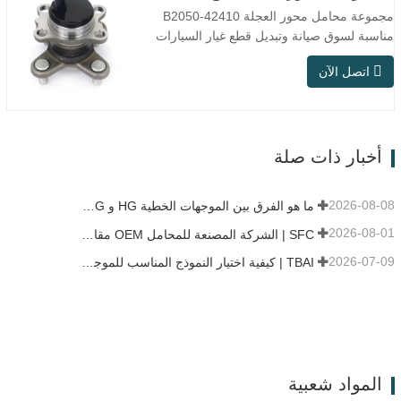
وظروف العمل…
مجموعة محامل محور العجلة 42410-B2050
مناسبة لسوق صيانة وتبديل قطع غيار السيارات
بعد البيع، وتلبي متطلبات الاستخدام في التنقل
اتصل الآن
اليومي، والقيادة لمسافات طويلة، وظروف
الطرق داخل المدن. رقم SFC رقم القطعة
الأصلية (OEM). لا.آخرون. تطبيق 513104
F2AC-2B633AA BR930060 دبليو
إتش-882…
أخبار ذات صلة
2026-08-08
ما هو الفرق بين الموجهات الخطية HG و EG و MG؟
2026-08-01
SFC | الشركة المصنعة للمحامل OEM مقابل شركة التجارة
2026-07-09
TBAI | كيفية اختيار النموذج المناسب للموجه الخطي؟
المواد شعبية