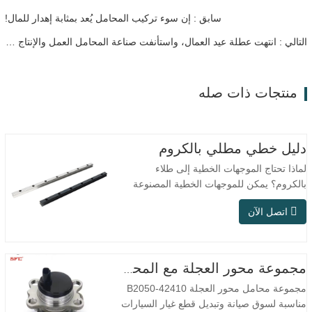
سابق : إن سوء تركيب المحامل يُعد بمثابة إهدار للمال!
التالي : انتهت عطلة عيد العمال، واستأنفت صناعة المحامل العمل والإنتاج بشكل شامل
منتجات ذات صله
دليل خطي مطلي بالكروم
لماذا تحتاج الموجهات الخطية إلى طلاء
بالكروم؟ يمكن للموجهات الخطية المصنوعة
من الفولاذ العادي تلبية الاحتياجات التشغيلية
اتصل الآن
الأساسية في البيئات الجافة الداخلية التقليدية،
ولكن في سيناريوهات الاستخدام العملي مثل
معدات الأتمتة، وآلات الأدوات الدقيقة،
والمعدات الخارجية، وورش المعالجة الرطبة،
مجموعة محور العجلة مع المحمل 42410-B2050
وظروف العمل…
مجموعة محامل محور العجلة 42410-B2050
مناسبة لسوق صيانة وتبديل قطع غيار السيارات