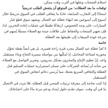
استلام الشحنات ونقلها في أقرب وقت ممكن.
توقعات ما بعد العطلات: من المتوقع أن ينتعش الطلب تدريجياً
استنادًا إلى التجارب السابقة، عادةً ما يتعافى الطلب في السوق تدريجيًا خلال
أسبوع إلى أسبوعين بعد انتهاء عطلة عيد العمال. ويشهد سوق قطع غيار
السيارات، على وجه الخصوص، ارتفاعًا طفيفًا في عمليات إعادة التخزين. لذا،
فإن تجهيز المنتجات والحفاظ على علاقات جيدة مع العملاء مسبقًا يُسهم في
سرعة عودة المبيعات إلى طبيعتها بعد العطلة.
خاتمة
لا تُعدّ عطلة عيد العمال مجرد فترة راحة قصيرة، بل هي أيضاً نقطة تحوّل
محورية لصناعة المحامل، إذ تُمكّنها من مواصلة مسيرة النجاح وبناء مستقبل
واعد. إنّ تنظيم الإنتاج والمخزون بشكل مدروس، وتعزيز التواصل مع العملاء،
من شأنه أن يُساعد الشركات على ضمان استمرارية عمليات التسليم قبل
العطلة والتعافي السريع بعدها، مما يُرسي دعائم انتعاش السوق في
المستقبل.
إذا كنت بحاجة إلى معرفة ترتيبات الشحن قبل العطلة، فلا تتردد في الاتصال
بنا في أي وقت. سوف نقدم حلول إمداد ودعم مرنة بناءً على احتياجاتك.