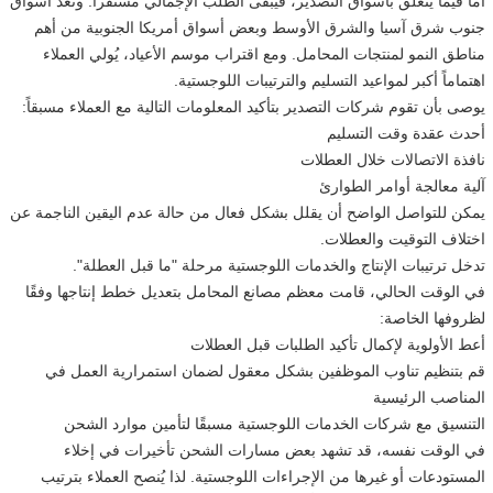
أما فيما يتعلق بأسواق التصدير، فيبقى الطلب الإجمالي مستقراً. وتُعدّ أسواق
جنوب شرق آسيا والشرق الأوسط وبعض أسواق أمريكا الجنوبية من أهم
مناطق النمو لمنتجات المحامل. ومع اقتراب موسم الأعياد، يُولي العملاء
اهتماماً أكبر لمواعيد التسليم والترتيبات اللوجستية.
يوصى بأن تقوم شركات التصدير بتأكيد المعلومات التالية مع العملاء مسبقاً:
أحدث عقدة وقت التسليم
نافذة الاتصالات خلال العطلات
آلية معالجة أوامر الطوارئ
يمكن للتواصل الواضح أن يقلل بشكل فعال من حالة عدم اليقين الناجمة عن
اختلاف التوقيت والعطلات.
تدخل ترتيبات الإنتاج والخدمات اللوجستية مرحلة "ما قبل العطلة".
في الوقت الحالي، قامت معظم مصانع المحامل بتعديل خطط إنتاجها وفقًا
لظروفها الخاصة:
أعط الأولوية لإكمال تأكيد الطلبات قبل العطلات
قم بتنظيم تناوب الموظفين بشكل معقول لضمان استمرارية العمل في
المناصب الرئيسية
التنسيق مع شركات الخدمات اللوجستية مسبقًا لتأمين موارد الشحن
في الوقت نفسه، قد تشهد بعض مسارات الشحن تأخيرات في إخلاء
المستودعات أو غيرها من الإجراءات اللوجستية. لذا يُنصح العملاء بترتيب