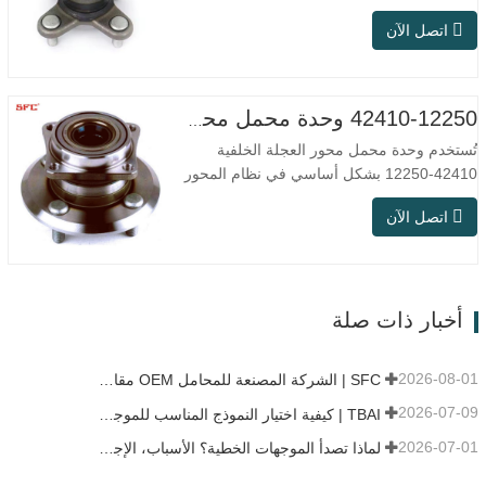
بعد البيع، وتلبي متطلبات الاستخدام في التنقل
اتصل الآن
اليومي، والقيادة لمسافات طويلة، وظروف
الطرق داخل المدن. رقم SFC رقم القطعة
الأصلية (OEM). لا.آخرون. تطبيق 513104
F2AC-2B633AA BR930060 دبليو
42410-12250 وحدة محمل محور العجلة الخلفية عالية الجودة
إتش-882…
تُستخدم وحدة محمل محور العجلة الخلفية
42410-12250 بشكل أساسي في نظام المحور
الخلفي للسيارات اليابانية، وهي وحدة متكاملة
اتصل الآن
تجمع بين المحامل والشفاه وهيكل التركيب.
بالمقارنة مع الهيكل المنفصل التقليدي، يتميز
هذا التصميم بسهولة التركيب وسرعة الصيانة،
كما أنه مناسب للصيانة والاستبدال والتركيب
على دفعات…
أخبار ذات صلة
2026-08-01
SFC | الشركة المصنعة للمحامل OEM مقابل شركة التجارة
2026-07-09
TBAI | كيفية اختيار النموذج المناسب للموجه الخطي؟
2026-07-01
لماذا تصدأ الموجهات الخطية؟ الأسباب، الإجراءات الوقائية، وتوصيات الصيانة