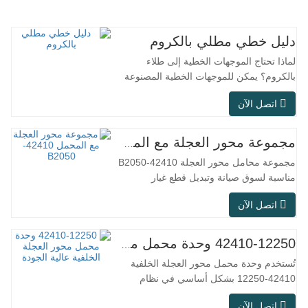
دليل خطي مطلي بالكروم
لماذا تحتاج الموجهات الخطية إلى طلاء
بالكروم؟ يمكن للموجهات الخطية المصنوعة
من الفولاذ العادي تلبية الاحتياجات التشغيلية
اتصل الآن
الأساسية في البيئات الجافة الداخلية
التقليدية، ولكن في سيناريوهات الاستخدام
العملي مثل معدات الأتمتة، وآلات الأدوات
مجموعة محور العجلة مع المحمل 42410-B2050
الدقيقة، والمعدات الخارجية، وورش المعالجة
مجموعة محامل محور العجلة 42410-B2050
الرطبة، وظروف العمل…
مناسبة لسوق صيانة وتبديل قطع غيار
السيارات بعد البيع، وتلبي متطلبات الاستخدام
اتصل الآن
في التنقل اليومي، والقيادة لمسافات طويلة،
وظروف الطرق داخل المدن. رقم SFC رقم
القطعة الأصلية (OEM). لا.آخرون. تطبيق
42410-12250 وحدة محمل محور العجلة الخلفية عالية الجودة
513104 F2AC-2B633AA BR930060 دبليو
تُستخدم وحدة محمل محور العجلة الخلفية
إتش-882…
42410-12250 بشكل أساسي في نظام
المحور الخلفي للسيارات اليابانية، وهي وحدة
اتصل الآن