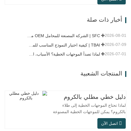
متكاملة تجمع بين المحامل والشفاه وهيكل
التركيب. بالمقارنة مع الهيكل المنفصل
التقليدي، يتميز هذا التصميم بسهولة التركيب
أخبار ذات صلة
وسرعة الصيانة، كما أنه مناسب للصيانة
والاستبدال والتركيب على دفعات…
2026-08-01
SFC | الشركة المصنعة للمحامل OEM مقابل شركة التجارة
2026-07-09
TBAI | كيفية اختيار النموذج المناسب للموجه الخطي؟
2026-07-01
لماذا تصدأ الموجهات الخطية؟ الأسباب، الإجراءات الوقائية، وتوصيات الصيانة
المنتجات الشعبية
دليل خطي مطلي بالكروم
لماذا تحتاج الموجهات الخطية إلى طلاء
بالكروم؟ يمكن للموجهات الخطية المصنوعة
من الفولاذ العادي تلبية الاحتياجات التشغيلية
اتصل الآن
الأساسية في البيئات الجافة الداخلية