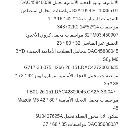
الأمامية. تيانيو العجلة الأمامية تحمل DAC45840039
83A1058.F-110365.01 مواصفات محامل امتصاص
الصدمات للسيارات 14 * 42 * 16 * 11
مواصفات 348702K2 14*52*14
32TM03.450907 مواصفات محمل كروي الأخدود
العميق غير القياسي 32 * 80 * 23
DAC45880045 محامل العجلات الأمامية الجديدة BYD
M6 وS6
G717-33-075.H266-26-151.DAC42720038/35
مواصفات محمل العجلة الأمامية سوبارو ليونز 42 * 72 *
38 * 35
FB01-26 151.DAC42800045.GA2A-33-047T
مواصفات محمل العجلة الأمامية Mazda M5 42 * 80 *
45
سكودا لادا محور العجلة تحمل 6U0407625A
DAC35680037 مواصفات 35 * 68 * 37