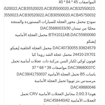
المواصفات 45 * 84 * 40
35520022.ACB35520020.ACB35500020.ACB32550023.
B30550023.ACB30520022.ACB30500020.ACB45750032
نموذج محمل محور العجلة للسيارات المستوردة والمنتجة
محليًا من نيسان DAC35680033/30
BTH1011AB.DAC55900060 محمل العجلة الأمامية
إيفيكو
93824579.DAC40730055 محمل العجلة الخلفية إيفيكو
24410-2X701 محمل عجلة الشد رويدا كيا
فوتون لوكي لكبار السن مركبة ذات عجلات أمامية تحمل
DAC39680037C مواصفات 39 * 68 * 37
باسات B5 تحمل العجلة الأمامية DAC39/41750037
مرسيدس بنز تويوتا تحمل العجلة الأمامية
DAC49880046
هوندا 2.0/2.3 محامل العجلات الأمامية CRV تحمل
العجلات الأمامية DAC458440/42