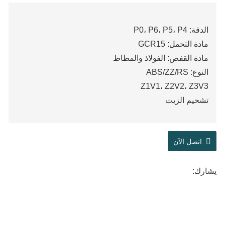
الدقة: P0، P6، P5، P4
مادة التحمل: GCR15
مادة القفص: الفولاذ والمطاط
النوع: ABS/ZZ/RS
Z1V1، Z2V2، Z3V3
تشحيم الزيت
اتصل الآن
يشارك: