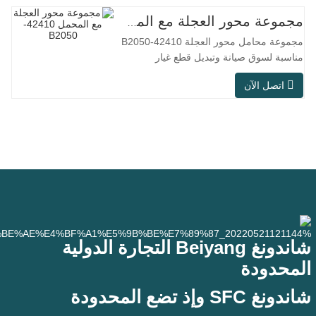
التقليدية، ولكن في سيناريوهات الاستخدام
العملي مثل معدات الأتمتة، وآلات الأدوات
مجموعة محور العجلة مع المحمل 42410-B2050
الدقيقة، والمعدات الخارجية، وورش المعالجة
مجموعة محامل محور العجلة 42410-B2050
الرطبة، وظروف العمل
مناسبة لسوق صيانة وتبديل قطع غيار
السيارات بعد البيع، وتلبي متطلبات الاستخدام
اتصل الآن
في التنقل اليومي، والقيادة لمسافات طويلة،
وظروف الطرق داخل المدن. رقم SFC رقم
القطعة الأصلية (OEM). لا.آخرون. تطبيق
513104 F2AC-2B633AA BR930060 دبليو
إتش-882
شاندونغ Beiyang التجارة الدولية
المحدودة
شاندونغ SFC وإذ تضع المحدودة